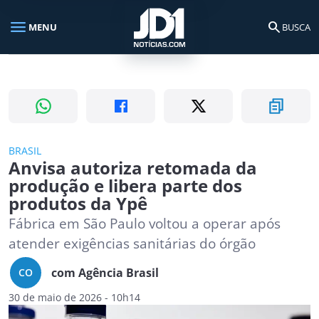
menu
search
MENU
BUSCA
Busca no portal
search
Buscar
BRASIL
Anvisa autoriza retomada da
produção e libera parte dos
produtos da Ypê
Fábrica em São Paulo voltou a operar após
atender exigências sanitárias do órgão
com Agência Brasil
CO
30 de maio de 2026 - 10h14