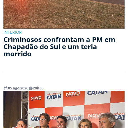
INTERIOR
Criminosos confrontam a PM em
Chapadão do Sul e um teria
morrido
event
watch_later
05 ago 2026
20h35