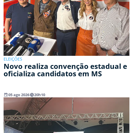
ELEIÇÕES
Novo realiza convenção estadual e
oficializa candidatos em MS
event
watch_later
05 ago 2026
20h10