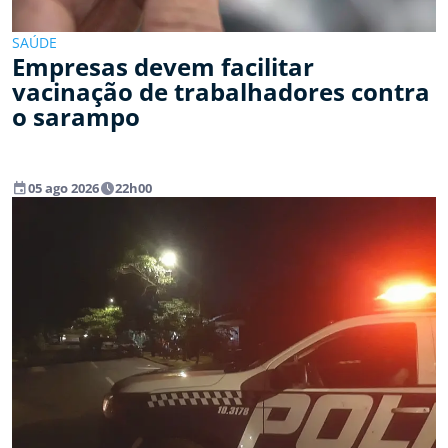
SAÚDE
Empresas devem facilitar
vacinação de trabalhadores contra
o sarampo
event
watch_later
05 ago 2026
22h00