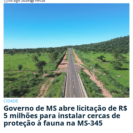
event
watch_later
05 ago 2026
19h28
CIDADE
Governo de MS abre licitação de R$
5 milhões para instalar cercas de
proteção à fauna na MS-345