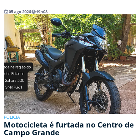
event
watch_later
05 ago 2026
19h08
POLÍCIA
Motocicleta é furtada no Centro de
Campo Grande