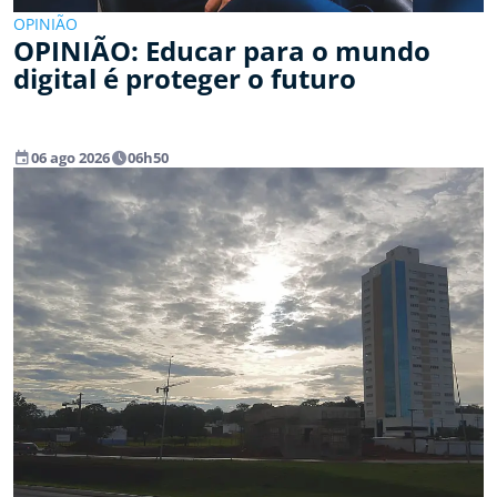
OPINIÃO
OPINIÃO: Educar para o mundo
digital é proteger o futuro
event
watch_later
06 ago 2026
06h50