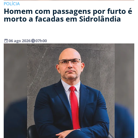
POLÍCIA
Homem com passagens por furto é
morto a facadas em Sidrolândia
event
watch_later
06 ago 2026
07h00