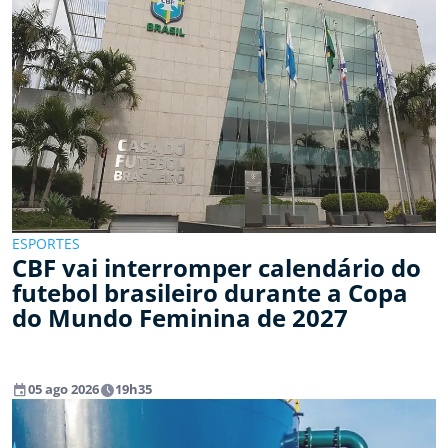
ESPORTES
CBF vai interromper calendário do
futebol brasileiro durante a Copa
do Mundo Feminina de 2027
event
watch_later
05 ago 2026
19h35