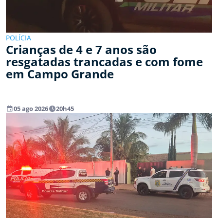
POLÍCIA
Crianças de 4 e 7 anos são
resgatadas trancadas e com fome
em Campo Grande
event
watch_later
05 ago 2026
20h45