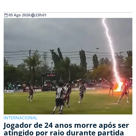
event
watch_later
05 Ago 2026
23h01
INTERNACIONAL
Jogador de 24 anos morre após ser
atingido por raio durante partida