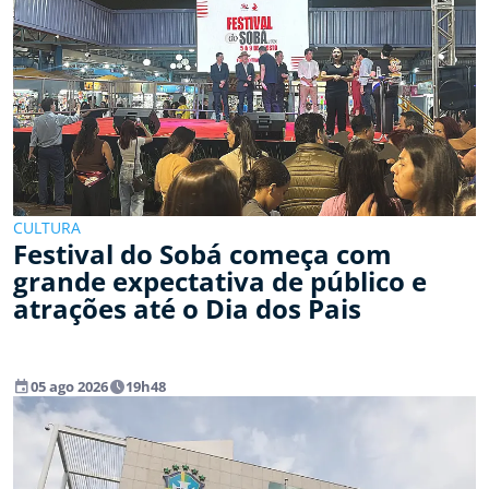
CULTURA
Festival do Sobá começa com
grande expectativa de público e
atrações até o Dia dos Pais
event
watch_later
05 ago 2026
19h48