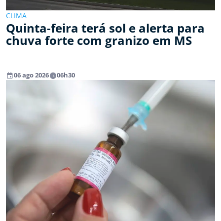
CLIMA
Quinta-feira terá sol e alerta para
chuva forte com granizo em MS
event
watch_later
06 ago 2026
06h30