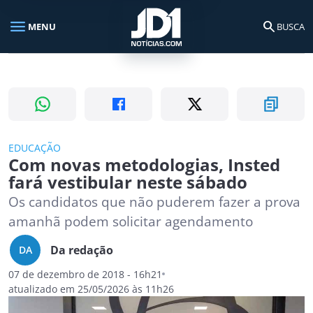
menu
search
MENU
BUSCA
Busca no portal
search
Buscar
EDUCAÇÃO
Com novas metodologias, Insted
fará vestibular neste sábado
Os candidatos que não puderem fazer a prova
amanhã podem solicitar agendamento
Da redação
DA
07 de dezembro de 2018 - 16h21
atualizado em 25/05/2026 às 11h26