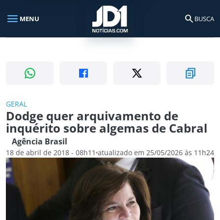
menu
search
MENU
BUSCA
Busca no portal
search
Buscar
GERAL
Dodge quer arquivamento de
inquérito sobre algemas de Cabral
Agência Brasil
18 de abril de 2018 - 08h11
atualizado em 25/05/2026 às 11h24