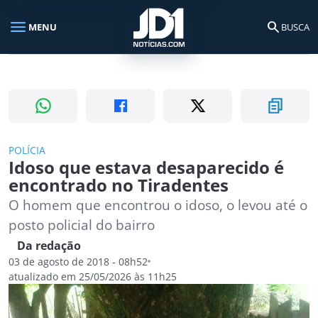
menu
search
MENU
BUSCA
Busca no portal
search
Buscar
POLÍCIA
Idoso que estava desaparecido é
encontrado no Tiradentes
O homem que encontrou o idoso, o levou até o
posto policial do bairro
Da redação
03 de agosto de 2018 - 08h52
atualizado em 25/05/2026 às 11h25