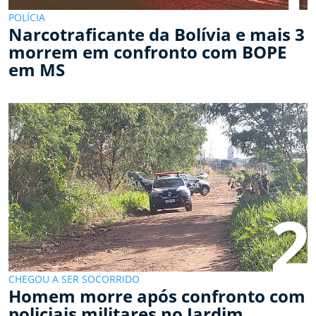
POLÍCIA
Narcotraficante da Bolívia e mais 3
morrem em confronto com BOPE
em MS
2
CHEGOU A SER SOCORRIDO
Homem morre após confronto com
policiais militares no Jardim