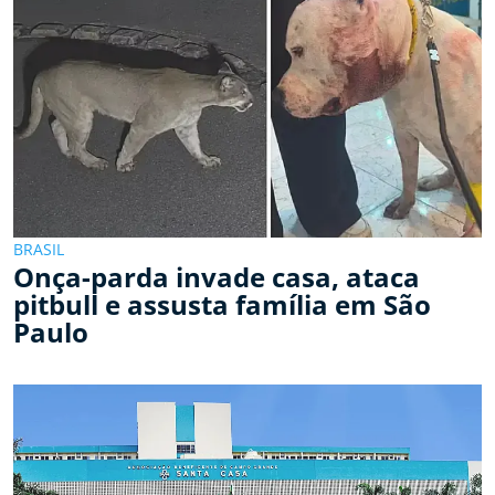
BRASIL
Onça-parda invade casa, ataca
pitbull e assusta família em São
Paulo