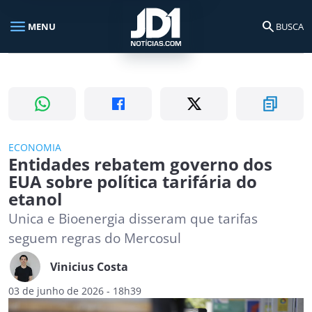
menu
search
MENU
BUSCA
Busca no portal
search
Buscar
ECONOMIA
Entidades rebatem governo dos
EUA sobre política tarifária do
etanol
Unica e Bioenergia disseram que tarifas
seguem regras do Mercosul
Vinicius Costa
03 de junho de 2026 - 18h39