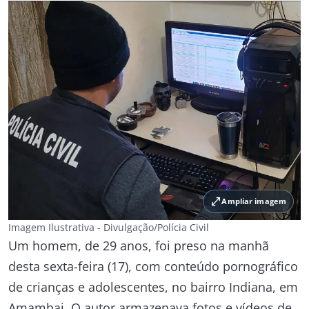
open_in_full
Ampliar imagem
Imagem Ilustrativa - Divulgação/Polícia Civil
Um homem, de 29 anos, foi preso na manhã
desta sexta-feira (17), com conteúdo pornográfico
de crianças e adolescentes, no bairro Indiana, em
Amambai. O autor armazenava fotos e vídeos de