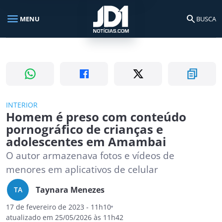
menu
search
MENU
BUSCA
Busca no portal
search
Buscar
INTERIOR
Homem é preso com conteúdo
pornográfico de crianças e
adolescentes em Amambai
O autor armazenava fotos e vídeos de
menores em aplicativos de celular
Taynara Menezes
TA
17 de fevereiro de 2023 - 11h10
atualizado em 25/05/2026 às 11h42