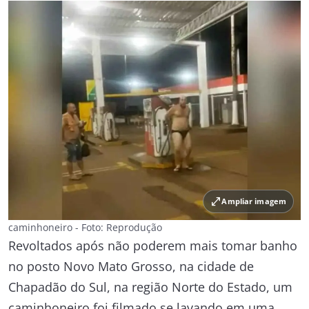
open_in_full
Ampliar imagem
caminhoneiro - Foto: Reprodução
Revoltados após não poderem mais tomar banho
no posto Novo Mato Grosso, na cidade de
Chapadão do Sul, na região Norte do Estado, um
caminhoneiro foi filmado se lavando em uma