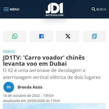
menu
search
MENU
BUSCA
Busca no portal
search
Buscar
VÍDEOS
JD1TV: 'Carro voador' chinês
levanta voo em Dubai
O X2 é uma aeronave de decolagem e
aterrissagem vertical elétrica de dois lugares
Brenda Assis
BR
14 de outubro de 2022 - 13h53
atualizado em 25/05/2026 às 11h41