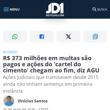
menu
search
MENU
BUSCA
Busca no portal
search
Buscar
ACORDO
R$ 373 milhões em multas são
pagos e ações do 'cartel do
cimento' chegam ao fim, diz AGU
Ações judiciais que tramitavam desde 2015
ainda não tinham sentença em primeira
instância
Vinícius Santos
31 de maio de 2026 - 17h55