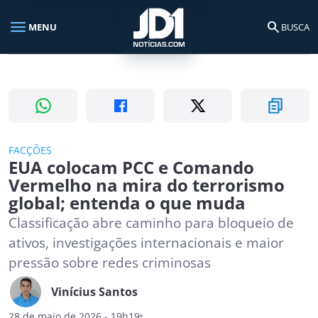
menu
search
MENU
BUSCA
Busca no portal
search
Buscar
FACÇÕES
EUA colocam PCC e Comando
Vermelho na mira do terrorismo
global; entenda o que muda
Classificação abre caminho para bloqueio de
ativos, investigações internacionais e maior
pressão sobre redes criminosas
Vinícius Santos
28 de maio de 2026 - 19h19