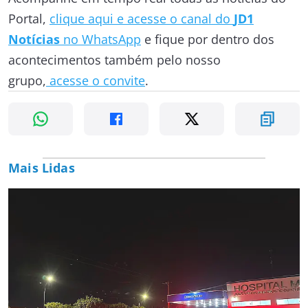
Portal,
clique aqui e acesse o canal do
JD1
Notícias
no WhatsApp
e fique por dentro dos
acontecimentos também pelo nosso
grupo,
acesse o convite
.
Mais Lidas