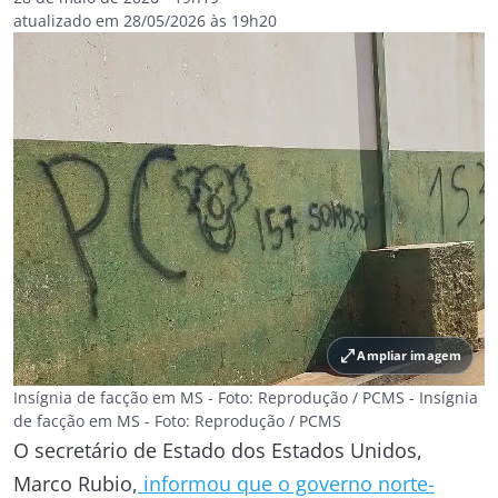
atualizado em 28/05/2026 às 19h20
open_in_full
Ampliar imagem
Insígnia de facção em MS - Foto: Reprodução / PCMS - Insígnia
de facção em MS - Foto: Reprodução / PCMS
O secretário de Estado dos Estados Unidos,
Marco Rubio,
informou que o governo norte-