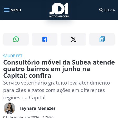
menu
search
MENU
BUSCA
Busca no portal
search
Buscar
SAÚDE PET
Consultório móvel da Subea atende
quatro bairros em junho na
Capital; confira
Serviço veterinário gratuito leva atendimento
para cães e gatos com ações em diferentes
regiões da Capital
Taynara Menezes
01 de junho de 2026 - 17h50