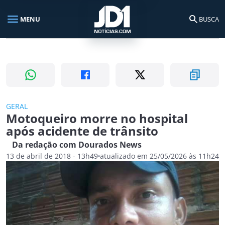
menu
search
MENU
BUSCA
Busca no portal
search
Buscar
GERAL
Motoqueiro morre no hospital
após acidente de trânsito
Da redação com Dourados News
13 de abril de 2018 - 13h49
atualizado em 25/05/2026 às 11h24