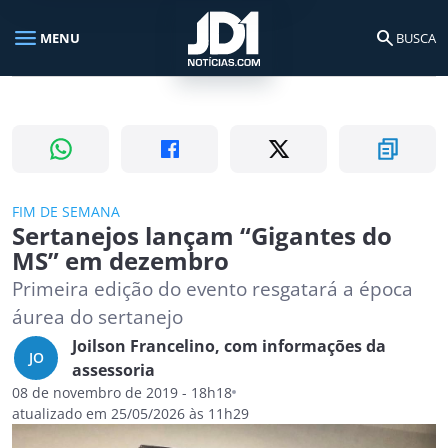
menu
search
MENU
BUSCA
Busca no portal
search
Buscar
FIM DE SEMANA
Sertanejos lançam “Gigantes do
MS” em dezembro
Primeira edição do evento resgatará a época
áurea do sertanejo
Joilson Francelino, com informações da
JO
assessoria
08 de novembro de 2019 - 18h18
atualizado em 25/05/2026 às 11h29