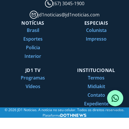
(67) 3045-1900
jd1noticias@jd1noticias.com
NOTÍCIAS
ESPECIAIS
Brasil
Colunista
Esportes
Impresso
Polícia
Interior
JD1 TV
INSTITUCIONAL
Programas
Termos
Vídeos
Midiakit
Contato
Expediente
© 2026 JD1 Notícias. A notícia no seu celular. Todos os direitos reservados.
Plataforma