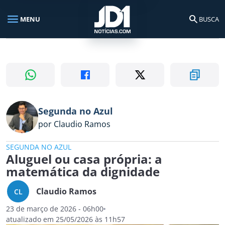
menu
search
MENU
BUSCA
Busca no portal
search
Buscar
Segunda no Azul
por Claudio Ramos
SEGUNDA NO AZUL
Aluguel ou casa própria: a
matemática da dignidade
Claudio Ramos
CL
23 de março de 2026 - 06h00
atualizado em 25/05/2026 às 11h57