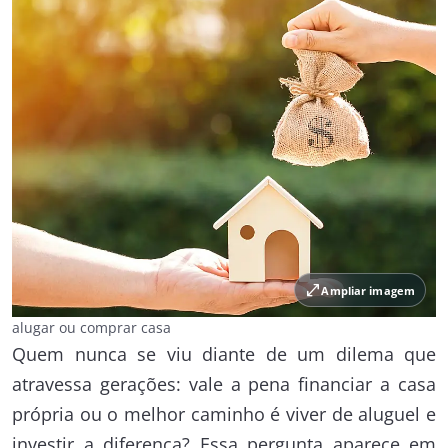
open_in_full
Ampliar imagem
alugar ou comprar casa
Quem nunca se viu diante de um dilema que
atravessa gerações: vale a pena financiar a casa
própria ou o melhor caminho é viver de aluguel e
investir a diferença? Essa pergunta aparece em